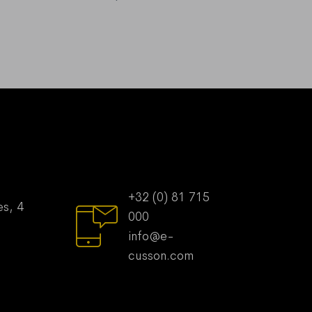
+32 (0) 81 715
es, 4
000
info@e-
cusson.com