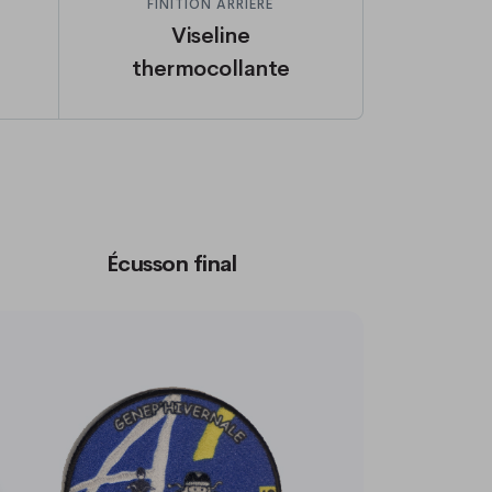
FINITION ARRIÈRE
Viseline
thermocollante
Écusson final