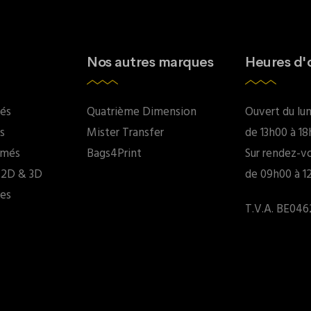
Nos autres marques
Heures d'
dés
Quatrième Dimension
Ouvert du lun
s
Mister Transfer
de 13h00 à 1
imés
Bags4Print
Sur rendez-v
 2D & 3D
de 09h00 à 1
res
T.V.A. BE046