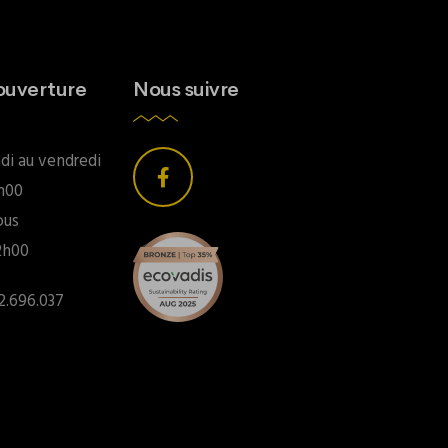
ouverture
Nous suivre
di au vendredi
8h00
ous
2h00
2.696.037